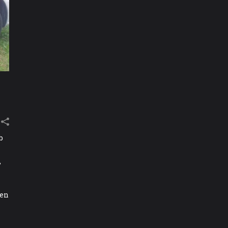
b
,
ren