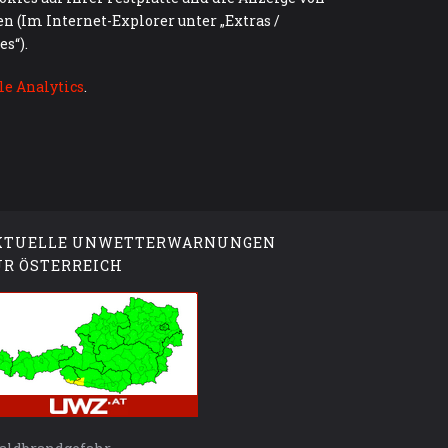
 (Im Internet-Explorer unter „Extras /
es“).
le Analytics
.
KTUELLE UNWETTERWARNUNGEN
ÜR ÖSTERREICH