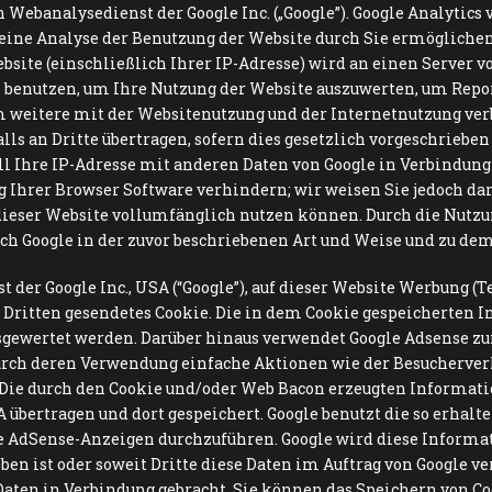
 Webanalysedienst der Google Inc. („Google”). Google Analytics v
ine Analyse der Benutzung der Website durch Sie ermöglichen
site (einschließlich Ihrer IP-Adresse) wird an einen Server v
 benutzen, um Ihre Nutzung der Website auszuwerten, um Report
weitere mit der Websitenutzung und der Internetnutzung verb
s an Dritte übertragen, sofern dies gesetzlich vorgeschrieben 
ll Ihre IP-Adresse mit anderen Daten von Google in Verbindung 
 Ihrer Browser Software verhindern; wir weisen Sie jedoch dara
ieser Website vollumfänglich nutzen können. Durch die Nutzun
rch Google in der zuvor beschriebenen Art und Weise und zu de
der Google Inc., USA (“Google”), auf dieser Website Werbung (Te
er Dritten gesendetes Cookie. Die in dem Cookie gespeicherten 
usgewertet werden. Darüber hinaus verwendet Google Adsense z
durch deren Verwendung einfache Aktionen wie der Besucherver
ie durch den Cookie und/oder Web Bacon erzeugten Informatio
 übertragen und dort gespeichert. Google benutzt die so erha
e AdSense-Anzeigen durchzuführen. Google wird diese Informat
eben ist oder soweit Dritte diese Daten im Auftrag von Google ve
aten in Verbindung gebracht. Sie können das Speichern von Coo