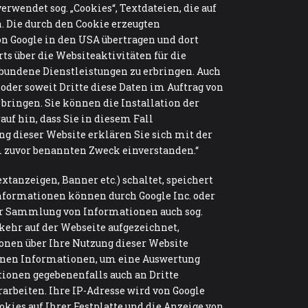
erwendet sog. „Cookies“, Textdateien, die auf
. Die durch den Cookie erzeugten
on Google in den USA übertragen und dort
s über die Websiteaktivitäten für die
undene Dienstleistungen zu erbringen. Auch
oder soweit Dritte diese Daten im Auftrag von
bringen. Sie können die Installation der
uf hin, dass Sie in diesem Fall
g dieser Website erklären Sie sich mit der
m zuvor benannten Zweck einverstanden.“
xtanzeigen, Banner etc.) schaltet, speichert
Informationen können durch Google Inc. oder
ur Sammlung von Informationen auch sog.
kehr auf der Webseite aufgezeichnet,
nen über Ihre Nutzung dieser Website
ltenen Informationen, um eine Auswertung
ionen gegebenenfalls auch an Dritte
rarbeiten. Ihre IP-Adresse wird von Google
kies auf Ihrer Festplatte und die Anzeige von