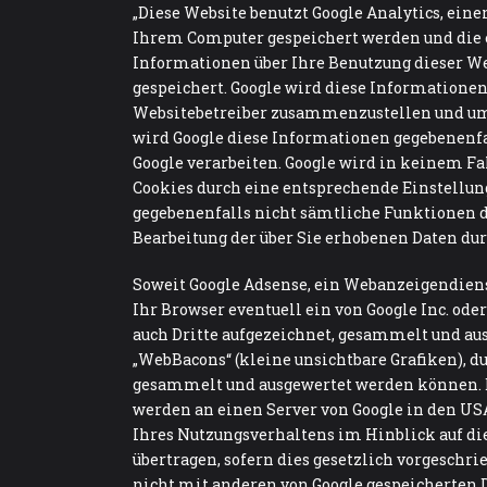
„Diese Website benutzt Google Analytics, einen
Ihrem Computer gespeichert werden und die e
Informationen über Ihre Benutzung dieser Web
gespeichert. Google wird diese Informationen
Websitebetreiber zusammenzustellen und um 
wird Google diese Informationen gegebenenfall
Google verarbeiten. Google wird in keinem Fa
Cookies durch eine entsprechende Einstellung
gegebenenfalls nicht sämtliche Funktionen d
Bearbeitung der über Sie erhobenen Daten du
Soweit Google Adsense, ein Webanzeigendienst 
Ihr Browser eventuell ein von Google Inc. od
auch Dritte aufgezeichnet, gesammelt und a
„WebBacons“ (kleine unsichtbare Grafiken), 
gesammelt und ausgewertet werden können. D
werden an einen Server von Google in den USA
Ihres Nutzungsverhaltens im Hinblick auf di
übertragen, sofern dies gesetzlich vorgeschri
nicht mit anderen von Google gespeicherten D