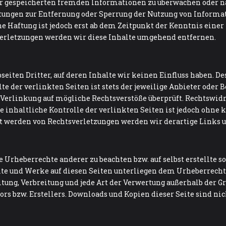
der gespeicherten fremden Informationen zu überwachen oder n
htungen zur Entfernung oder Sperrung der Nutzung von Inform
he Haftung ist jedoch erst ab dem Zeitpunkt der Kenntnis eine
erletzungen werden wir diese Inhalte umgehend entfernen.
eiten Dritter, auf deren Inhalte wir keinen Einfluss haben. D
 der verlinkten Seiten ist stets der jeweilige Anbieter oder B
Verlinkung auf mögliche Rechtsverstöße überprüft. Rechtswid
 inhaltliche Kontrolle der verlinkten Seiten ist jedoch ohne
nt werden von Rechtsverletzungen werden wir derartige Links
ie Urheberrechte anderer zu beachten bzw. auf selbst erstellte 
lte und Werke auf diesen Seiten unterliegen dem Urheberrecht. 
itung, Verbreitung und jede Art der Verwertung außerhalb der 
s bzw. Erstellers. Downloads und Kopien dieser Seite sind nich