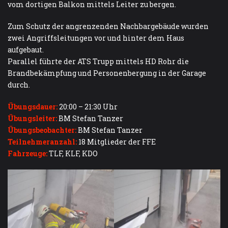
vom dortigen Balkon mittels Leiter zu bergen.
Zum Schutz der angrenzenden Nachbargebäude wurden
zwei Angriffsleitungen vor und hinter dem Haus
aufgebaut.
Parallel führte der ATS Trupp mittels HD Rohr die
Brandbekämpfung und Personenbergung in der Garage
durch.
Übungsdauer:
20:00 – 21:30 Uhr
Übungsleiter:
BM Stefan Tanzer
Übungsbeobachter:
BM Stefan Tanzer
Teilnehmeranzahl:
18 Mitglieder der FFE
Fahrzeuge:
TLF, KLF, KDO