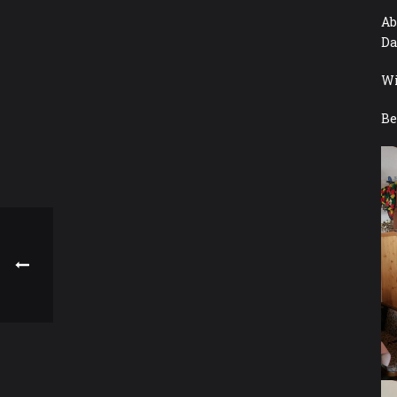
Ab
Da
Wi
Be