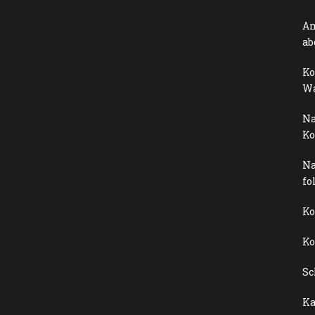
Am
ab
Ko
Wa
Na
Ko
Na
fo
Ko
Ko
Sc
Ka