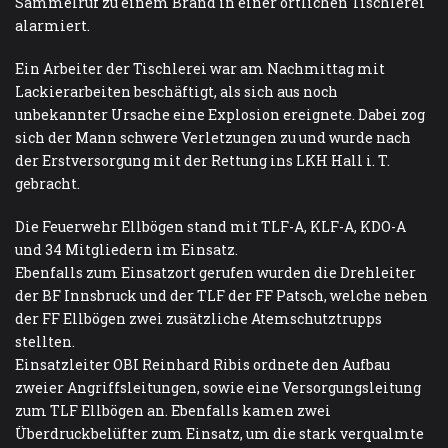
Sammelruf zu einem Brand in einer örtlichen Tischlerei
alarmiert.
Ein Arbeiter der Tischlerei war am Nachmittag mit
Lackierarbeiten beschäftigt, als sich aus noch
unbekannter Ursache eine Explosion ereignete. Dabei zog
sich der Mann schwere Verletzungen zu und wurde nach
der Erstversorgung mit der Rettung ins LKH Hall i. T.
gebracht.
Die Feuerwehr Ellbögen stand mit TLF-A, KLF-A, KDO-A
und 34 Mitgliedern im Einsatz.
Ebenfalls zum Einsatzort gerufen wurden die Drehleiter
der BF Innsbruck und der TLF der FF Patsch, welche neben
der FF Ellbögen zwei zusätzliche Atemschutztrupps
stellten.
Einsatzleiter OBI Reinhard Ribis ordnete den Aufbau
zweier Angriffsleitungen, sowie eine Versorgungsleitung
zum TLF Ellbögen an. Ebenfalls kamen zwei
Überdruckbelüfter zum Einsatz, um die stark verqualmte