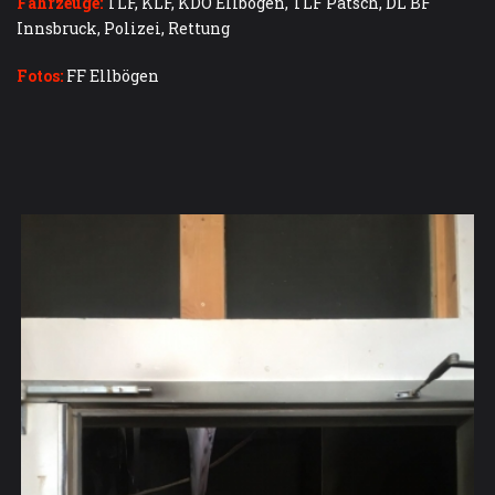
Fahrzeuge:
TLF, KLF, KDO Ellbögen, TLF Patsch, DL BF
Innsbruck, Polizei, Rettung
Fotos:
FF Ellbögen