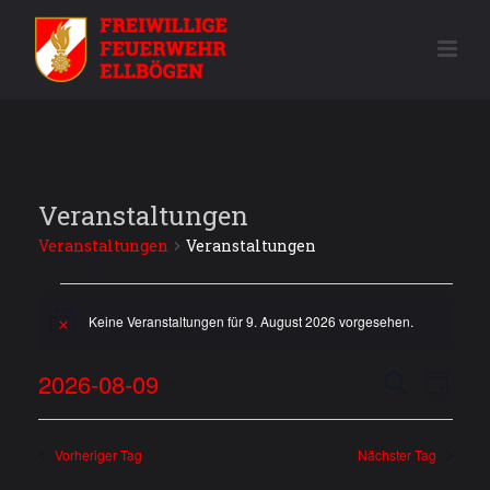
Veranstaltungen
Veranstaltungen
Veranstaltungen
Veranstaltungen
Keine Veranstaltungen für 9. August 2026 vorgesehen.
Hinweis
für
V
2026-08-09
V
9.
Suche
Tag
e
Datum
e
August
wählen.
r
Vorheriger Tag
Nächster Tag
r
2026
a