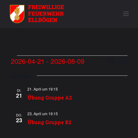
Veranstaltungen
V
2026-04-21
 - 
2026-08-09
V
Suche
Liste
e
Datum
e
wählen.
April 2026
r
r
a
21. April um 19:15
DI.
21
a
n
Übung Gruppe A2
s
n
23. April um 19:15
DO.
t
23
s
Übung Gruppe B2
a
t
l