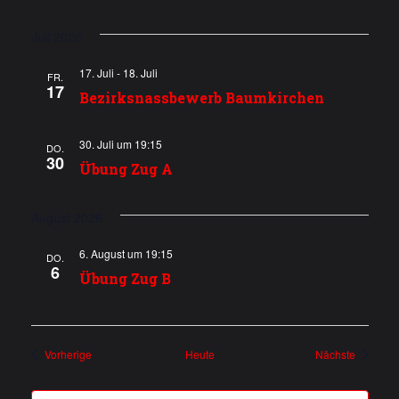
h
N
e
a
Juli 2026
v
u
17. Juli
-
18. Juli
FR.
17
i
Bezirksnassbewerb Baumkirchen
n
g
d
30. Juli um 19:15
a
DO.
30
Übung Zug A
A
t
i
n
August 2026
o
s
6. August um 19:15
n
DO.
6
i
Übung Zug B
c
h
Veranstaltungen
Veransta
Vorherige
Heute
Nächste
t