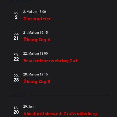
Mai 2026
a
t
2. Mai um 18:00
SA.
u
l
2
Florianifeier
n
t
g
21. Mai um 19:15
DO.
u
21
A
Übung Zug A
n
n
22. Mai um 18:00
s
FR.
g
22
Bezirksfeuerwehrtag Zirl
i
e
c
28. Mai um 19:15
DO.
n
h
28
Übung Zug B
S
t
e
Juni 2026
u
n
c
20. Juni
SA.
20
-
Abschnittsbewerb Großvolderberg