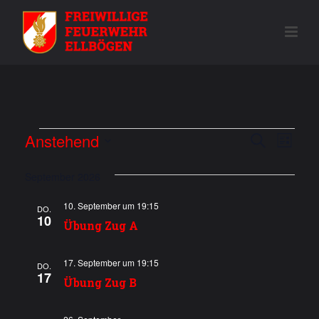
Veranstaltungen
V
Anstehend
V
Suche
Liste
e
Datum
e
wählen.
September 2026
r
r
a
10. September um 19:15
DO.
10
a
n
Übung Zug A
s
n
17. September um 19:15
DO.
t
17
s
Übung Zug B
a
t
l