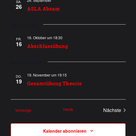
26. September
SA.
a
26
t
ASLA Absam
u
l
Oktober 2026
n
t
g
16. Oktober um 18:30
FR.
u
16
A
Abschlussübung
n
n
November 2026
s
g
i
19. November um 19:15
e
DO.
19
c
Gesamtübung Theorie
n
h
S
t
Heute
Nächste
Veranstaltungen
e
Vorherige
u
Veranstalt
n
c
-
Kalender abonnieren